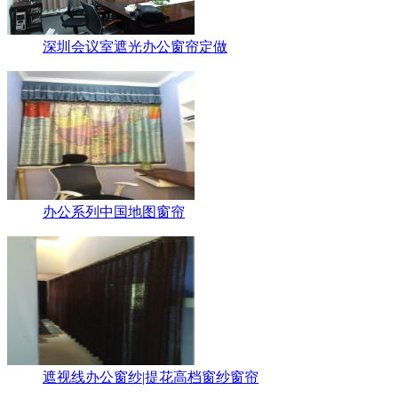
深圳会议室遮光办公窗帘定做
办公系列中国地图窗帘
遮视线办公窗纱|提花高档窗纱窗帘