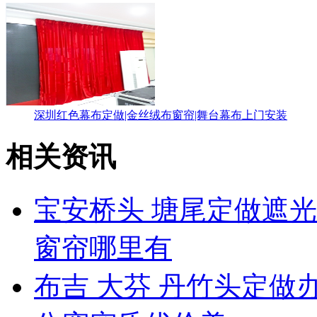
深圳红色幕布定做|金丝绒布窗帘|舞台幕布上门安装
相关资讯
宝安桥头 塘尾定做遮光
窗帘哪里有
布吉 大芬 丹竹头定做