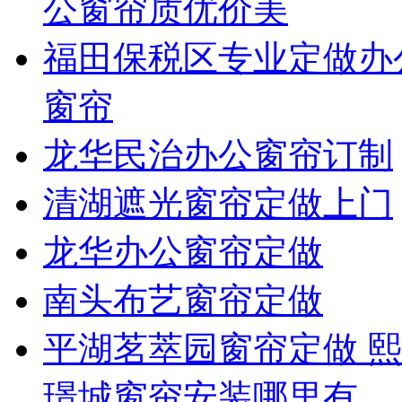
公窗帘质优价美
福田保税区专业定做办
窗帘
龙华民治办公窗帘订制
清湖遮光窗帘定做上门
龙华办公窗帘定做
南头布艺窗帘定做
平湖茗萃园窗帘定做 熙
璟城窗帘安装哪里有