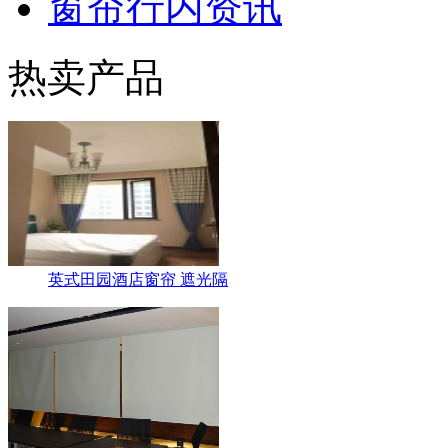
窗帘行内资讯
热卖产品
英式田园酒店窗帘 遮光隔