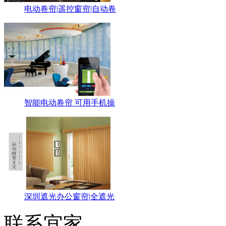
电动卷帘|遥控窗帘|自动卷
智能电动卷帘 可用手机操
深圳遮光办公窗帘|全遮光
联系宜家