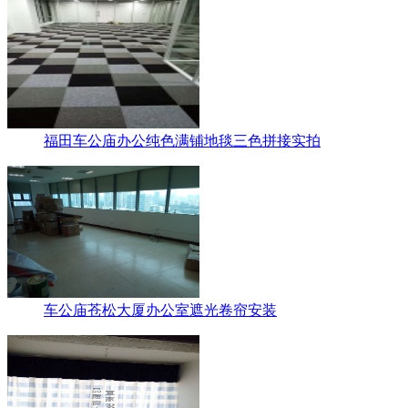
福田车公庙办公纯色满铺地毯三色拼接实拍
车公庙苍松大厦办公室遮光卷帘安装