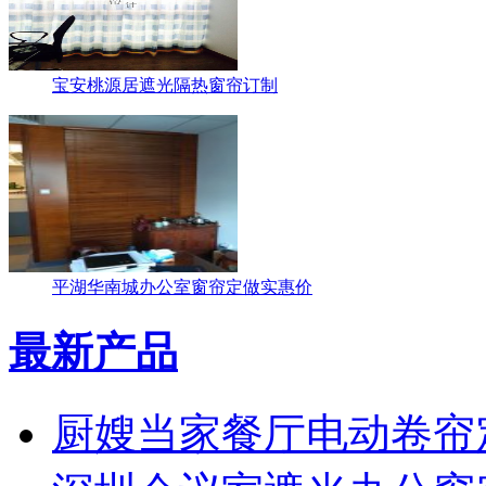
宝安桃源居遮光隔热窗帘订制
平湖华南城办公室窗帘定做实惠价
最新产品
厨嫂当家餐厅电动卷帘